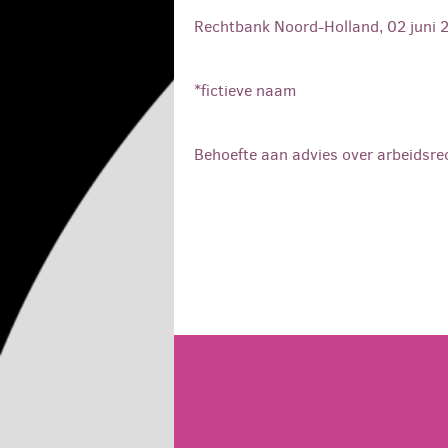
Rechtbank Noord-Holland, 02 juni
*fictieve naam
Behoefte aan advies over arbeidsre