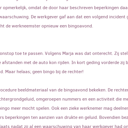
 opmerkelijk, omdat de door haar beschreven beperkingen daar 
 waarschuwing. De werkgever gaf aan dat een volgend incident
ocht de werkneemster opnieuw een bingoavond.
onstop toe te passen. Volgens Marja was dat onterecht. Zij ste
te afstanden met de auto kon rijden. In kort geding vorderde zij
. Maar helaas; geen bingo bij de rechter!
procedure beeldmateriaal van de bingoavond bekeken. De rechte
htergrondgeluid, omgeroepen nummers en een activiteit die me
bingo meer mocht spelen. Ook een zieke werknemer mag deelneme
ers beperkingen ten aanzien van drukte en geluid. Bovendien be
laats nadat zij al een waarschuwing van haar werkgever had o