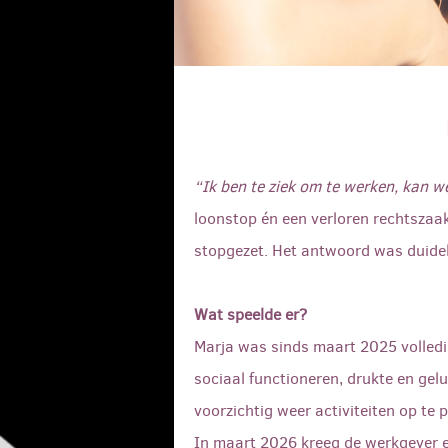
“Ik ben te ziek om te werken, kan w
loonstop én een verloren rechtszaa
stopgezet. Het antwoord was duideli
Wat speelde er?
Marja was sinds maart 2025 volledi
sociaal functioneren, drukte en gel
voorzichtig weer activiteiten op te
In maart 2026 kreeg de werkgever e