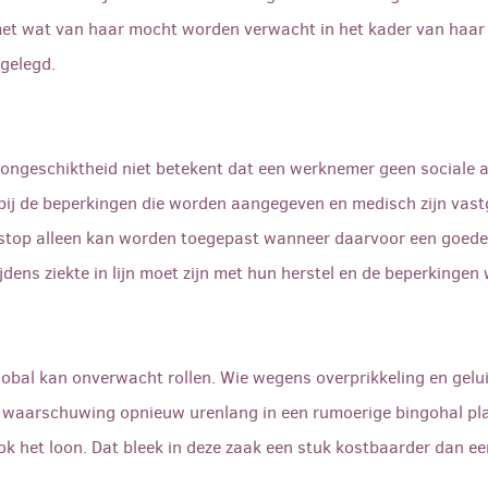
 met wat van haar mocht worden verwacht in het kader van haar 
gelegd.
dsongeschiktheid niet betekent dat een werknemer geen sociale
 bij de beperkingen die worden aangegeven en medisch zijn vast
nstop alleen kan worden toegepast wanneer daarvoor een goed
dens ziekte in lijn moet zijn met hun herstel en de beperkingen 
obal kan onverwacht rollen. Wie wegens overprikkeling en gelui
n waarschuwing opnieuw urenlang in een rumoerige bingohal plaa
 ook het loon. Dat bleek in deze zaak een stuk kostbaarder dan e