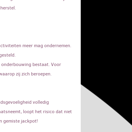
herstel.
 activiteiten meer mag ondernemen.
gesteld.
e onderbouwing bestaat. Voor
waarop zij zich beroepen.
dsgevoeligheid volledig
tsneemt, loopt het risico dat niet
en gemiste jackpot!