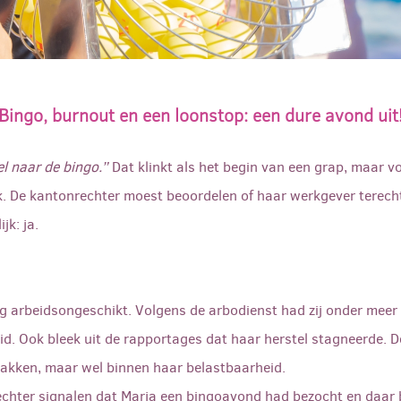
Bingo, burnout en een loonstop: een dure avond uit
el naar de bingo.”
Dat klinkt als het begin van een grap, maar vo
k. De kantonrechter moest beoordelen of haar werkgever terecht
jk: ja.
g arbeidsongeschikt. Volgens de arbodienst had zij onder meer
uid. Ook bleek uit de rapportages dat haar herstel stagneerde. 
 pakken, maar wel binnen haar belastbaarheid.
chter signalen dat Marja een bingoavond had bezocht en daar 